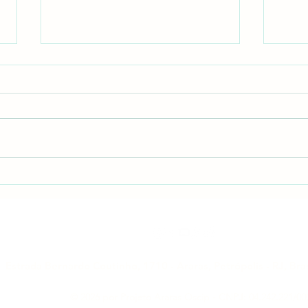
EDITAL DE CONVOCAÇÃO -
ASS
AGE, CONFORME NOVO
ORD
ESTATUTO, ARTIGO 19º -
PRE
RETIFICAÇÃO
202
Estrada Bernardo Coutinho, 1710 - Araras, Petrópolis - RJ, Bras
© 2026 por Projeto Araras
Oscip -
CNPJ: 04.242.221/00