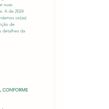
r suas 
e. A de 2024 
ardamos os(as) 
ição de 
s detalhes da 
A, CONFORME 