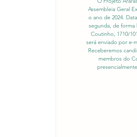
O Projeto Arara
Assembleia Geral Ext
o ano de 2024. Data
segunda, de forma h
Coutinho, 1710/101
será enviado por e-m
Receberemos candida
membros do Cons
presencialmente