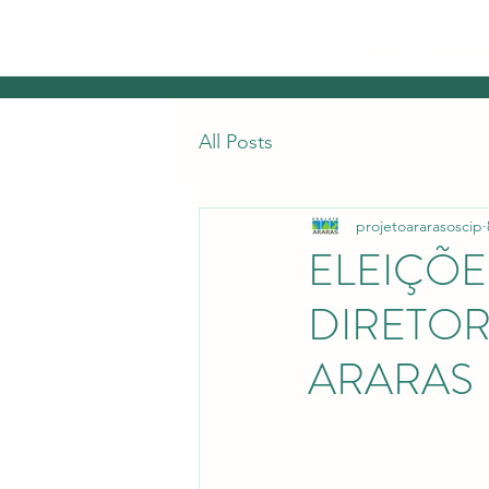
INÍCIO
QUEM 
All Posts
projetoararasoscip
ELEIÇÕE
DIRETOR
ARARAS