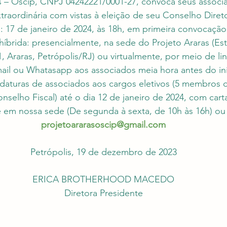
s – Oscip, CNPJ 04242221/0001-27, convoca seus associa
raordinária com vistas à eleição de seu Conselho Diretor
: 17 de janeiro de 2024, às 18h, em primeira convocação
íbrida: presencialmente, na sede do Projeto Araras (Es
, Araras, Petrópolis/RJ) ou virtualmente, por meio de lin
ail ou Whatasapp aos associados meia hora antes do iní
turas de associados aos cargos eletivos (5 membros da
elho Fiscal) até o dia 12 de janeiro de 2024, com cart
 em nossa sede (De segunda à sexta, de 10h às 16h) ou 
projetoararasoscip@gmail.com
Petrópolis, 19 de dezembro de 2023
ERICA BROTHERHOOD MACEDO
Diretora Presidente