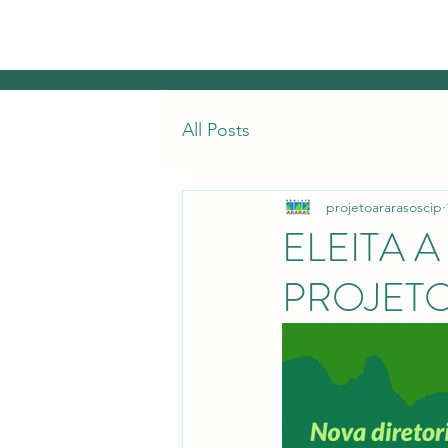
INÍCIO
QUEM 
All Posts
projetoararasoscip
ELEITA 
PROJET