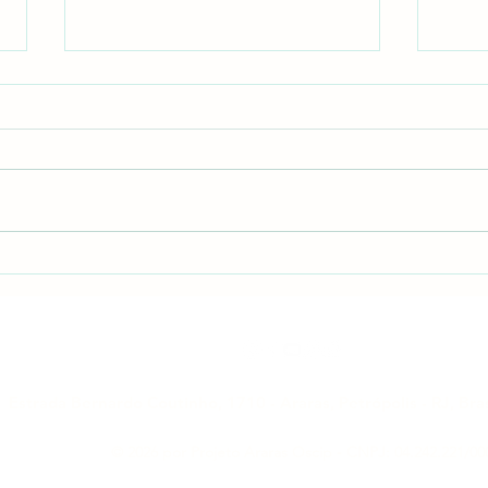
EDITAL DE CONVOCAÇÃO -
ASS
AGE, CONFORME NOVO
ORD
ESTATUTO, ARTIGO 19º -
PRE
RETIFICAÇÃO
202
Estrada Bernardo Coutinho, 1710 - Araras, Petrópolis - RJ, Bras
© 2026 por Projeto Araras
Oscip -
CNPJ: 04.242.221/00