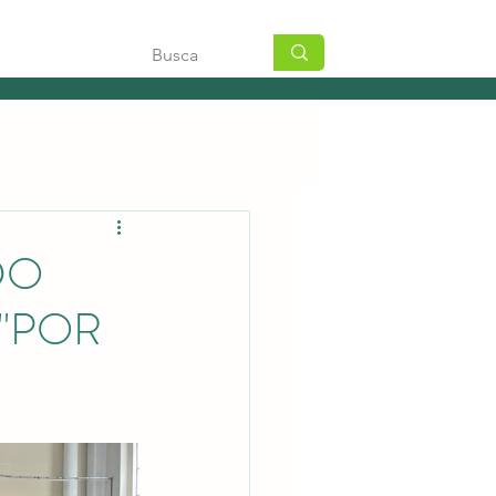
NOTÍCIAS
DO
 "POR
"